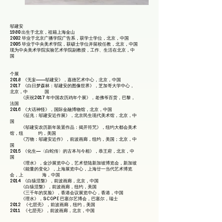
邬建安
1980 出生于北京，祖籍上海金山
2002 毕业于北京广播学院广告系，获学士学位，北京，中国
2005 毕业于中央美术学院，获硕士学位并留校任教，北京，中国
现为中央美术学院实验艺术学院副教授，工作、生活在北京，中
国
个展
2018 《无妄——邬建安》，嘉德艺术中心，北京，中国
2017 《白日梦森林：邬建安的图像世界》，芝加哥大学中心，
北京，中 国
《庆祝2017 年中国农历鸡年个展》，老佛爷百货，巴黎，
法国
2016 《大话神怪》，国际金融博物馆，北京，中国
《征兆：邬建安近作展》，北京民生现代美术馆，北京，中
国
《邬建安农历新年装置作品：揭开符咒》，纽约大都会美术
馆，纽 约，美国
《万物：邬建安近作》，前波画廊，纽约，美国；北京，中
国
2015 《化生—〈白蛇传〉的古本与今相》，恭王府，北京，中
国
《理水》，金沙展览中心，艺术登陆新加坡博览会，新加坡
《能量的变化》，上海展览中心，上海廿一当代艺术博览
会，上 海，中国
2014 《白猿涅槃》，前波画廊，北京，中国
《白猿涅槃》，前波画廊，纽约，美国
《三千年的笑脸》，香港会议展览中心，香港，中国
《理水》，SCOPE 巴塞尔艺博会，巴塞尔，瑞士
2012 《七层壳》，前波画廊，纽约，美国
2011 《七层壳》，前波画廊，北京，中国