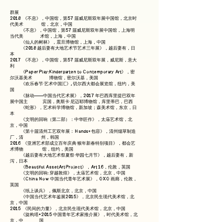
群展
2018 《不息》，中国馆，第57 届威尼斯双年展中国馆，北京时
代美术 馆，北京，中国
《不息》，中国馆，第57 届威尼斯双年展中国馆，上海明
当代美 术馆，上海，中国
《仙人的树林》，震旦博物馆，上海，中国
《2018 越后妻有大地艺术节艺术三年展》，越后妻有，日
本
2017 《不息》，中国馆，第57 届威尼斯双年展，威尼斯，意大
利
《Paper Play:Kindergarten to Contemporary Art》，密
尔沃基美术 博物馆，密尔沃基，美国
《欢乐春节·艺术中国汇》, 切尔西大都会展览馆，纽约，美
国
《脉动——中国当代艺术展》，2017 年巴西库里提巴双年
展中国主 宾国，奥斯卡·尼迈耶博物馆，库里蒂巴，巴西
《蛇形》，艺术科学博物馆，新加坡；森美术馆，东京，日
本
《文明的回响（第二部）：中华匠作》，太庙艺术馆，北
京，中国
《第十届清州工艺双年展：Hands+ 包容》，清州烟草制造
厂，清 州，韩国
2016 《亚洲艺术部成立百年庆典·猴年新春特别项目》，都会艺
术博物 馆，纽约，美国
《越后妻有大地艺术祭夏祭·华园七月节》，越后妻有，新
泻，日本
《Beautiful AssetArt Project》，Art 16，伦敦，英国
《文明的回响: 穿越敦煌》，太庙艺术馆，北京，中国
《China Now 中国当代青年艺术展》，OXO 画廊，伦敦，
英国
《纸上谈兵》，佩斯北京，北京，中国
《中国当代艺术年鉴展2015》，北京民生现代美术馆，北
京，中国
2015 《民间的力量》，北京民生现代美术馆，北京，中国
《旋构塔•2015 中国青年艺术家推介展》，时代美术馆，北
京，中 国