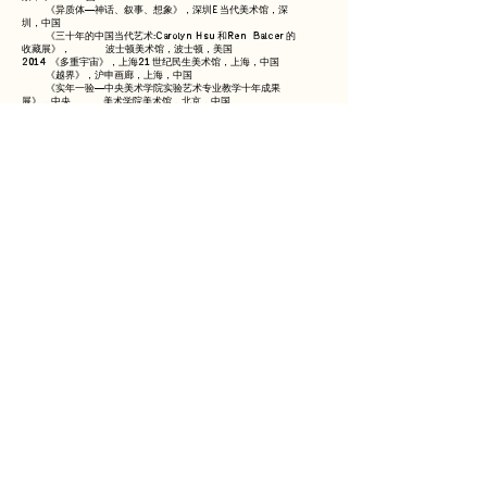
《异质体—神话、叙事、想象》，深圳E 当代美术馆，深
圳，中国
《三十年的中国当代艺术:Carolyn Hsu 和René Balcer 的
收藏展》， 波士顿美术馆，波士顿，美国
2014 《多重宇宙》，上海21 世纪民生美术馆，上海，中国
《越界》，沪申画廊，上海，中国
《实年一验—中央美术学院实验艺术专业教学十年成果
展》，中央 美术学院美术馆，北京，中国
2013 《第九届上海双年展特别项目“明园• 中山公园计划”之〈城
市记忆• 漳州〉当代艺术展》，漳州市碧湖展示馆，福
建，中国
《向前进: 当代艺术与当代城市》，民生现代美术馆，上
海，中国
《第六届“成都双年展: 万有引力”》，成都现代美术馆，成
都，中国
《A4 青年艺术家实验季第二回》，A4 当代艺术中心，成
都，中国
2012 《首届CAFAM 未来展: 亚现象• 中国青年艺术生态报
告》，中央美 术学院美术馆，北京，中国
《“引爆!”2012 CYAP 汇报展》，国际会展中心，北京，中
国
《大道之行: 中国当代公共艺术展》，卡塞尔，德国
2011 《山水意园》，肯尼迪艺术中心，华盛顿，美国
2010 《一江春水》，林肯郡博物馆，林肯郡，英国
《BeyondMediations—第二届Mediations 双年展》，
Zamek 文化中 心，Poznan，波兰
​简介
Biography
#
邬建安
#
Wu Jianan
北京市朝阳区酒仙桥路4号
798艺术区中一街
空间站
Space Station