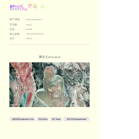
线下展览
Offline Exhibition
艺术家
Artist
活动
Events
线上驻留
Online Residency
关于
About
展览
Exhibition
展览现场 Installation View
作品 Works
简介 About
相关活动 Related Events