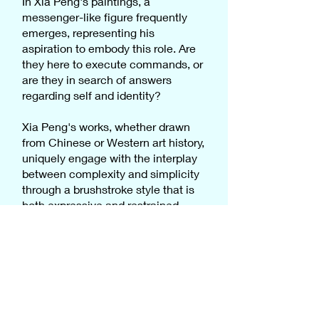
In Xia Peng's paintings, a
messenger-like figure frequently
emerges, representing his
aspiration to embody this role. Are
they here to execute commands, or
are they in search of answers
regarding self and identity?
Xia Peng's works, whether drawn
from Chinese or Western art history,
uniquely engage with the interplay
between complexity and simplicity
through a brushstroke style that is
both expressive and restrained,
leaving an air of uncertainty. The
blurriness, haziness, and
fragmented elements in his
compositions inadvertently
enhance the dramatic effect.
Although the visuals lack a specific
structure, the sequencing among