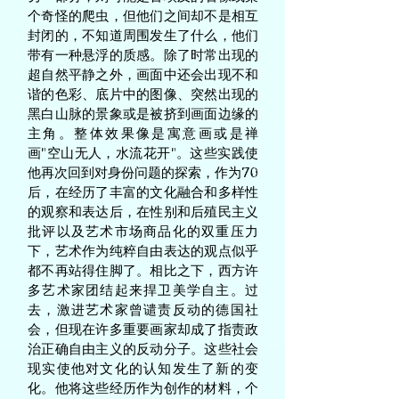
个奇怪的爬虫，但他们之间却不是相互
封闭的，不知道周围发生了什么，他们
带有一种悬浮的质感。除了时常出现的
超自然平静之外，画面中还会出现不和
谐的色彩、底片中的图像、突然出现的
黑白山脉的景象或是被挤到画面边缘的
主角。整体效果像是寓意画或是禅
画“空山无人，水流花开”。这些实践使
他再次回到对身份问题的探索，作为70
后，在经历了丰富的文化融合和多样性
的观察和表达后，在性别和后殖民主义
批评以及艺术市场商品化的双重压力
下，艺术作为纯粹自由表达的观点似乎
都不再站得住脚了。相比之下，西方许
多艺术家团结起来捍卫美学自主。过
去，激进艺术家曾谴责反动的德国社
会，但现在许多重要画家却成了指责政
治正确自由主义的反动分子。这些社会
现实使他对文化的认知发生了新的变
化。他将这些经历作为创作的材料，个