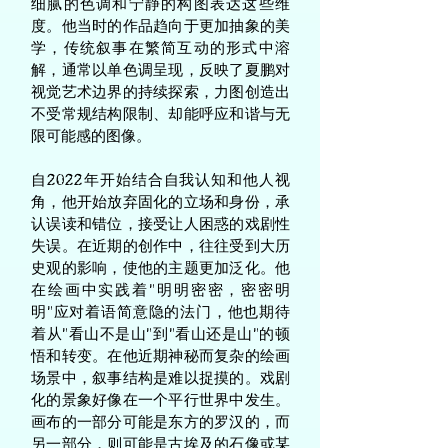
细腻的色调和宁静的构图表达这些维
度。他当时的作品趋向于更加抽象的美
学，传统叙事在繁简互动的形式中溶
解，通常以单色调呈现，反映了夏鹏对
视觉艺术边界的持续探索，力图创造出
不受常规结构限制、却能呼应和谐与无
限可能感的图像。
自2022年开始结合自我认知和他人视
角，他开始放弃固化的立场和身份，承
认误读和错位，接受让人困惑的戏剧性
失误。在近期的创作中，往往受到大历
史观的影响，使他的主题更加泛化。他
在绘画中实践着“明明密密，密密明
明”应对着语简意隐的法门，他也期待
着从“看山不是山”到“看山还是山”的顿
悟和转变。在他近期神秘而复杂的绘画
场景中，叙事结构是难以捉摸的。戏剧
化的景象好像在一个平行世界中发生。
画布的一部分可能是东方的罗汉的，而
另一部分，则可能是古埃及的石像或某