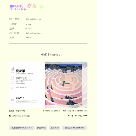
线下展览
Offline Exhibition
艺术家
Artist
活动
Events
线上驻留
Online Residency
关于
About
展览
Exhibition
视次第 | 韩建宇个展
Envisioning Order — Han Jianyu Solo Exhibition
8 Aug - 30 Aug, 2015
2015年8月8日- 8月30日
展览现场 Installation View
作品 Works
简介 About
相关活动 Related Events