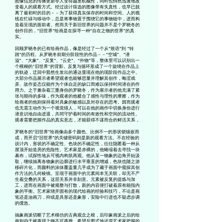
图像信息的传播更新令人变得越发机械性，同时也悄然迅速地改
变着人的观看方式。经过设计筛选的图像带有失真性，也早已脱
离了最初时的目的－－为了获得真实保存的时间和空间。人的视
线在忙碌与移动中，总是将事物置于围绕它的事物链中，进而构
造着呈现的面前者。然而关于新旧世界的问题并不是个罗晓冬的
创作目的，“旧世界”绘画是在探寻一种“自在之物的世界”的真
实。
回顾罗晓冬的已有绘画作品，像是经过了一个从“致语”到 “转
踏”的历程。从罗晓冬前期分阶段性的作品－－“空城”、“潜
溢”、“大象”、“反复”、“云史”、“外物”等，整体里可以识别出一
个模糊的"旧世界"的背影。反复与循环形成了一个旋绕在作品上
的轨迹，迂回中豁然生发出的通达显现在他的现阶段作品之中。
大部分作品展示者希望观者也能够思量并理解其创作，晦涩戏
弄、故作姿态仅能作为个体自足的缺口而难以保持时间潜在的作
用力。之于兼杂着三重身份的罗晓冬，作为展示者的他充满了紧
张与期待的多味，作为观者的他糅合了感性与理性的摩擦，作为
绘画者的他则保持着对具象的敏感以及对存在的思考。因而观者
也无需主动作为一个视觉猎人，可以在他的画作中切换身份进行
潜意识地自由进退，共同守护着时间的有效性和空间的流动性。
观者需要把握作品的真实意志，才能获得不谋而合的鲜活关系 。
罗晓冬的“旧世界”绘画像由多个颜色、比例不一的形状锁镶嵌而
成，而开启“旧世界”的关键密码则是新的观看方法。不在经验的
设计内，形状的不确定性、色块的不确定性，往往隐匿着一种从
屋顶开始造房的危险性。艺术家是赤裸的，他蜷缩着去寻找一块
裹布，试探性地从可视内构筑再观。他从某一物象的边角开始汲
取，继续抽离各物象的边廓进行水平垂直的增减，色块也随之游
移碎片化，而颜料的涂抹覆盖量几乎成为了藏于画面中窥探其创
作方法的几何棱镜。呈现于画面中的元素间本无关联，却无不产
生着交叠的关系，这层关系并非刻意。元素被反复的提炼与加
工，进而在画面中被规整与打散，新的内容便打破着原有能指内
象的平衡。艺术家绕开固有的现代绘画的经验和技巧，不论是画
笔还是油画刀，抑或是具形还是象形，安险中行进也不疑虑步调
的缓急。
抽象画派切断了艺术模仿的古典观念之根，后印象画派之后的绘
画则趋于被再现之物不可再辨，希望反图式地还原艺术家把握的