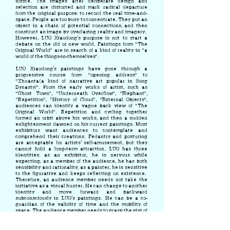
notice. The images after deliberate design and
selection are distorted and mark radical departure
from the original purpose: to record the real time-and-
space. People are too busy to concentrate. They put an
object in a chain of potential connections, and then
construct an image by overlaying reality and imagery.
However, LUO Xiaodong’s purpose is not to start a
debate on the old or new world. Paintings from “The
Original World” are in search of a kind of reality in “a
world of the things-in-themselves”.
LUO Xiaodong’s paintings have gone through a
progressive course from “opening address” to
“Zhuanta(a kind of narrative art popular in Song
Dynasty)”. From the early works of artist, such as
“Ghost Town”, “Underneath Overflow”, “Elephant”,
“Repetition”, “History of Cloud”, “External Objects”,
audiences can identify a vague back view of “The
Original World”. Repetition and cycling together
formed an orbit above his works, and then a sudden
enlightenment dawned on his current paintings. Most
exhibitors want audiences to contemplate and
comprehend their creations. Pedantry and posturing
are acceptable for artists’ self-amusement, but they
cannot hold a long-term attraction. LUO has three
identities: as an exhibitor, he is nervous while
expecting; as a member of the audience, he has both
sensibility and rationality; as a painter, he is sensitive
to the figurative and keeps reflecting on existence.
Therefore, an audience member needs not take the
initiative as a visual hunter. He can change to another
identity and move forward and backward
subconsciously in LUO’s paintings. He can be a co-
guardian of the validity of time and the mobility of
space. The audience member needs to grasp the gist of
the work, in order to resonate with the artist.
LUO Xiaodong’s “The Original World” series are