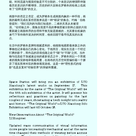
能。时间流逝与视觉经验是不可分割的，个体意识的增强即伴随
着历史意识的不断增强，历史的碎片反映在罗晓冬的绘画上也就
有了“旧即是新”的含义。
画面中的否定之否定，成为罗晓冬生成画面内象的一种手段，画
面的最终完成在某些层面来说是一种“错误”的集合。约翰｀伯格
曾提到：“我们见到的与我们知道的，二者的关系从未被澄
清。”在经验之外，搜集自觉度不高的事物里被分割和占据的片段
重新建立画面秩序的合理和平衡无疑是困难的，尤其要在机缘的
凑巧下等待画作浚决的时间里，他依旧固守着寻找真实的出发
点。
生活中的罗晓冬是脾性细腻柔和的，他细致地观察着体肤之外的
事物也记录着自己的身心变化。于他而言，现实生活是一个经过
打磨的影子，而作品的语境也随之处于“隔”与“不隔”之间。当外
物与信息处于加减速运动的诸多状态之中，罗晓冬则以一个旁观
者的视角安静地审视着周遭，在画布的无尽空间里编织着一个摒
弃了现实简单对应的整体视觉游戏。这是一种“理性形式的缩
影”也是反复对“经验世界”的突破和重建。
Space Station will bring you an exhibition of LUO
Xiaodong’s latest works on September 17. This
exhibition by the name of “The Original World” will be
the fifth solo exhibition of the artist. It will present his
reflections and practices on painting for the last
couples of years, showcasing a fresh insight into reality
and history. “The Original World”—LUO Xiaodong Solo
Exhibition will last till October 16.
New Observations About “The Original World”
LI Hongmei
Updated mass communication of visual information
drove people increasingly mechanical and at the same
time changed their methods of viewing before anyone