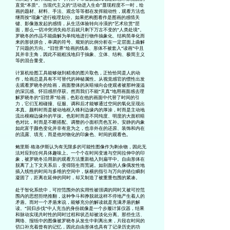
直觉“本质”。当现代主义的“活动进入生命”显现程度不一时，绘
画的题材、材料、手法、观念等等都在发挥能动性，观看方法也
继而按“现象”进行梳理划分。如果把构图看作是图画的感情关
键、影像激发起的感情，从生活体验转向冷漠的“艺术欣赏”层
面，那么一切冲突消失殆尽后就只剩下万古不变的“人类处境”。
罗晓冬的作品不能曲解为单纯地进行物件抽象化、结构简单化而
来的形状拼合，单调的符号、规矩的比例分析在一定层面上曲解
了问题的方向。“旧世界”绘画的线条、形体不被套入“读画”中且
其并非主角，因此不能粗浅地归于抽象、立体、结构、极简主义
等的混合量变。
计算机绘图工具能够做到精准的图片取色，正恰恰同是人的动
作，绘画总是具有不可替代的神秘属性。从视觉感官的惯性出发
去观看罗晓冬的绘画，画面整体的灰暗倾向会使观者被那种漫溢
的深沉感、怀旧感所俘获。然而我们不能“天真”地用画面感去理
解罗晓冬的“旧世界”绘画，色彩在他的画面中代替了时间的引
力，它们互相碰撞、征服、调和后才能够通过空间的氧化呈现出
本真。颜料时而是被动地框入锋利边缘内的厚涂，时而是主动地
流出模糊边缘外的平抹。色彩时而是不同纯度、明度的大面积暗
色对比，时而是不断搭配、调整的小面积亮色互补。安静的内象
如此富于颜色变化并非有意为之，也非外在的还原、装饰和内在
的流露、填充，而是他对物化的印象色、时间的观看色。
鲍里斯·格洛伊斯认为有无限多的可能性图像作为剩余物，因此无
法对应到任何具体趣味上。一个个在时间变速与空间拉伸中的印
象，被罗晓冬沿用新的观看方法重新植入到扁平中。自由形体在
脱离了上下文关系后，变得陌生而荒诞。如剖面的人像偶发性地
插入线性的时间与多维的空间中，纵横的指引与万向的错位瞬刹
凝固了，距离在延伸的同时，却又制造了被重重包围的紧凑。
处于智化系统中，可控范围外的实用性被强调的同时又被可控范
围内的思想拒绝推翻，这种争斗和挣脱就这样不停地产生着人的
矛盾。而对一个矛盾来说，能够充分的解读就是充满矛盾的解
读。“回归步伐”中人充当的身份就像是一个步履计算仪器，结果
和脉动实现共时性的同时过程和状态却被淡化分离。那些生活、
网络、报纸中的图像被罗晓冬从发生中剥离出来，片段在时间的
切口补充着曾有的记忆，因此自由形体也具有了记录历史的功