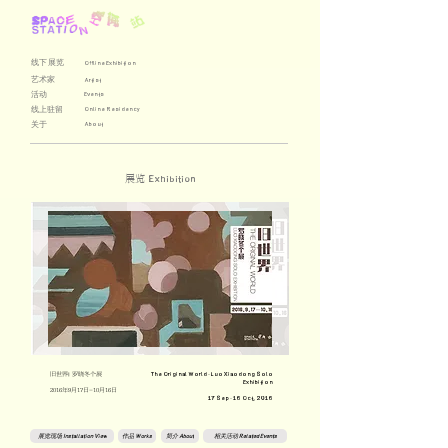
线下展览
Offline Exhibition
艺术家
Artist
活动
Events
线上驻留
Online Residency
关于
About
展览
Exhibition
旧世界| 罗晓冬个展
The Original World - Luo Xiaodong Solo
Exhibition
2016年9月17日-10月16日
17 Sep - 16 Oct, 2016
展览现场 Installation View
作品 Works
简介 About
相关活动 Related Events