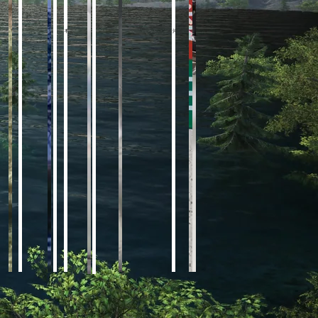
眼部神经并没有完全适应的瞬间，可以体验
有一种草，一直生长在边缘模糊地方的时候，或许边缘的边缘就是由他们
河流的岸边，有时候会发现一种叫做光语石的透明结晶体，放在
无穷的思绪就像河流，或许偶尔发现一两张可以用的瞬间与被凝聚的
白云的一个角上连着荧光黄→紫色→蓝色→红色还有橙色
透明，是一种技术，一些吸收又重新放置的连续信号
种特别的感知方式
来组成的
阳光，就可以听到光线里的声音