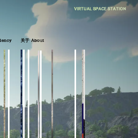
dency
关于
About