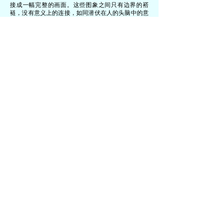
接成一幅完整的画面。这些图象之间只有边界的褡
裢，没有意义上的连接，如同潜伏在人的头脑中的意
识，由一个意象迅速跳切到下一个，相互叠压，纠
缠，高速旋转。
圆形代表了刹那时间，里面的图像象征着刹那间生灭
的无数个妄念，我们就困于这些妄念所感召的境界
中，轮回无有休止。这些怪诞的机器，畸形的器官，
纠结的人形，只存在于想象中的山体……，都没有起
始，没有终结的在曾扬的头脑中盘旋，在敏感的带着
神经能量的笔触中，一个一个的意象扰动浮起，又渐
次的沉淀落下。曾扬说：“一念不觉，一念贪嗔，这
一念就是苦海地狱。一念回头，一念觉悟，这一念就
是乐土。”
Space Station is delighted to announce that
we will be exhibiting Zeng Yang’s solo
painting from December 2 .2010 through
January 20.2011.Zeng Yang was born in
Kunming which is a young artist based in
Beijing,now he lives and works in Beijing.
Zeng Yang is reversed all known as the spin
round his black and white and no logical
composition pictures as well. As recorded in
his diary image, to complete a small piece of
independent narrative unit until they are