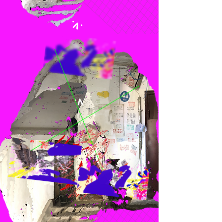
.V.
.V.